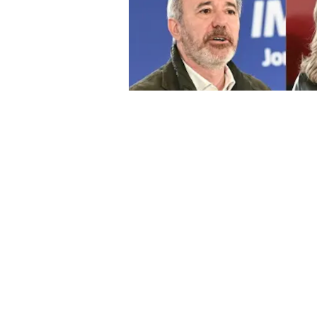
Este domingo 8 de febrero de 202
exactamente) han acudido a las ur
de Aragón.
Es una jornada histór