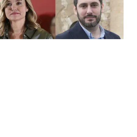
6, más de un millón de aragoneses (1.036.325
nas para elegir a los
67 diputados de las Cortes
ica: las primeras elecciones autonómicas