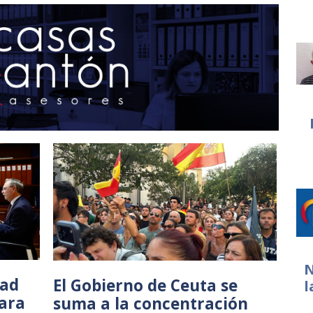
N
dad
El Gobierno de Ceuta se
l
ara
suma a la concentración